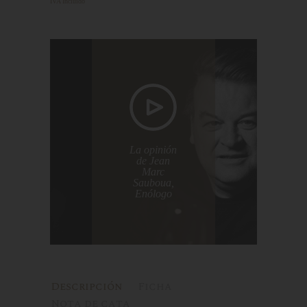
IVA Incluido
La opinión
de Jean
Marc
Sauboua,
Enólogo
Descripción
Ficha
Nota de cata