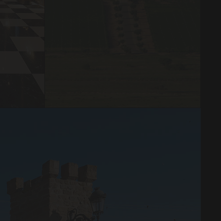
Experiencia
entre viñas
Experiencia
Oleoturística
Experiencia
en el desierto