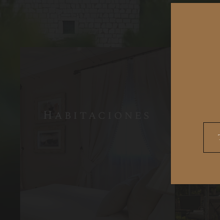
Habitaciones
Estándar
Superior con
Vista
Junior
suite
*