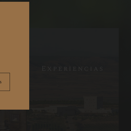
nes
Experiencias
s
Visite
nuestra bodega
Experiencia
Gourmet
Experiencia
Gourmet en Bodega