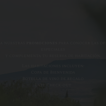
sa nuestras
promociones
para conocer las of
especiales
y complementa tu reserva de habitación.
Las habitaciones incluyen:
Copa de Bienvenida
Botella de vino de regalo
Late Check-out