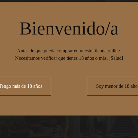
Bienvenido/a
Antes de que pueda comprar en nuestra tienda online.
Necesitamos verificar que tienes 18 años o más. ¡Salud!
Servicios
Promocio
Tengo más de 18 años
Soy menor de 18 año
Restaurante
Experiencia
Bolandin
Terraza
Experiencia
Cirsus
Piscina
Aparcamiento Gratuito