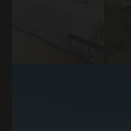
par
Suite
Ejecutiva