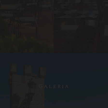
a huespedes 24h frente al
Hotel
Galeria
Fotos