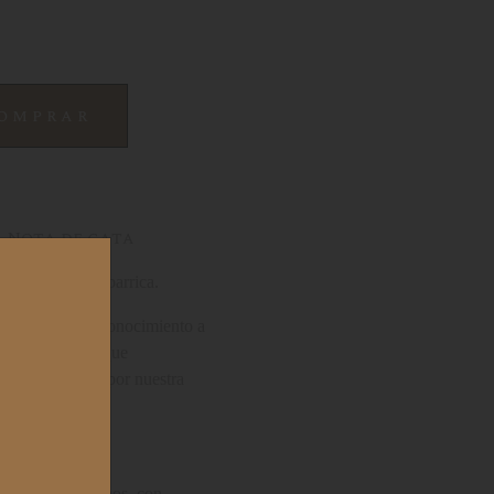
omprar
Nota de cata
 de crianza en barrica.
 homenaje y reconocimiento a
o de Santiago
que
tinúan su paso por nuestra
iago.
camino peregrinos, con