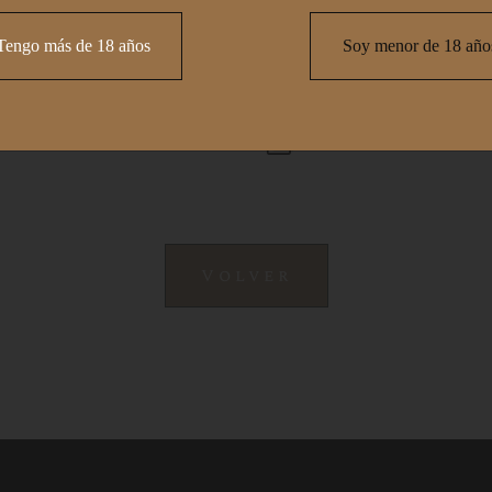
nuestro vino Fuente de Irache
Tengo más de 18 años
Soy menor de 18 año
tos
Ficha de cata
Volver