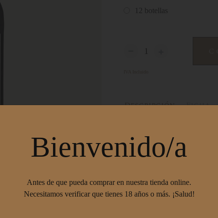
12
botellas
C
IVA Incluido
Descripción
Ficha
Tempranillo y Merlot.
18 meses
Bienvenido/a
Fuente de Irache se crea como
todos los peregrinos del
Camin
rememoran esta tradición y con
casa en su camino hasta Sant
Antes de que pueda comprar en nuestra tienda online.
Necesitamos verificar que tienes 18 años o más. ¡Salud!
D.O. Navarra
Os invitamos a rememorar ese 