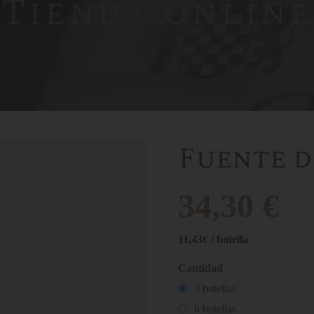
Tienda online
Fuente d
34,30 €
11,43€ / botella
Cantidad
3
botellas
6
botellas