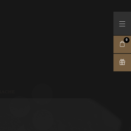
0
RACHE