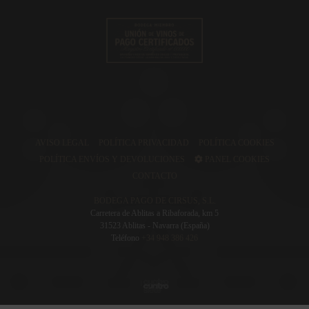
AVISO LEGAL
POLÍTICA PRIVACIDAD
POLÍTICA COOKIES
POLÍTICA ENVÍOS Y DEVOLUCIONES
PANEL COOKIES
CONTACTO
BODEGA PAGO DE CIRSUS, S.L.
Carretera de Ablitas a Ribaforada, km 5
31523 Ablitas - Navarra (España)
Teléfono
+34 948 386 426