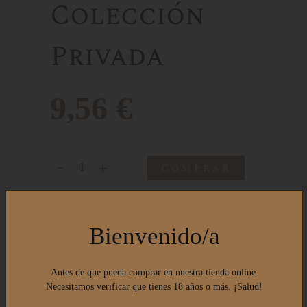
Colección
Privada
9,56 €
Comprar
IVA Incluido
Bienvenido/a
Descripción
Ficha
Nota de cata
Antes de que pueda comprar en nuestra tienda online.
Necesitamos verificar que tienes 18 años o más. ¡Salud!
Colección Privada Chardonnay forma parte de
la gama premium de Bodegas Irache y nace de