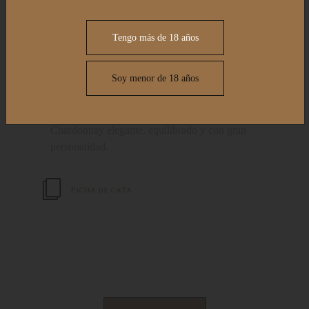
una cuidada selección de uvas procedentes de
los viñedos de Tierra Estella, Navarra. De color
Tengo más de 18 años
amarillo pajizo con reflejos dorados, destaca
por sus aromas de fruta blanca madura y notas
Soy menor de 18 años
florales, enriquecidas por su crianza sobre lías,
que aporta volumen, complejidad y delicados
matices de panadería y frutos secos. Un
Chardonnay elegante, equilibrado y con gran
personalidad.
Ficha de cata