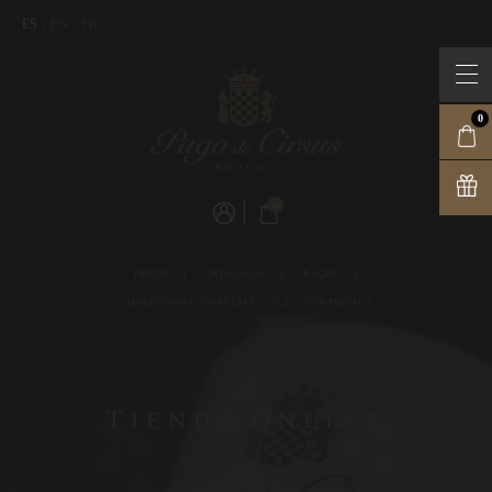
ES
EN
FR
0
0
INICIO
CATÁLOGO
IRACHE
CHARDONNAY SOBRE LÍAS - COLECCIÓN PRIVADA
Tienda online